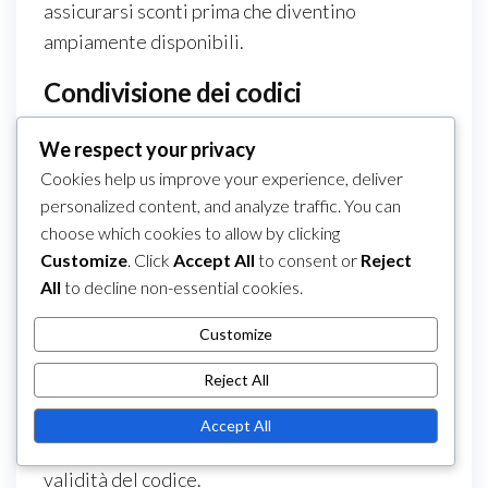
assicurarsi sconti prima che diventino
ampiamente disponibili.
Condivisione dei codici
Condividere i codici ticket con amici o familiari
We respect your privacy
può aumentare i risparmi per tutti i coinvolti.
Cookies help us improve your experience, deliver
Molti codici consentono utilizzi multipli o
personalized content, and analyze traffic. You can
possono essere condivisi tra gli utenti, quindi
choose which cookies to allow by clicking
diffondere la voce può portare a benefici
Customize
. Click
Accept All
to consent or
Reject
collettivi.
All
to decline non-essential cookies.
Fai attenzione quando condividi codici online,
Customize
poiché alcune piattaforme potrebbero avere
Reject All
restrizioni contro la condivisione pubblica.
Controlla sempre i termini per garantire la
Accept All
conformità e evitare eventuali problemi con la
validità del codice.