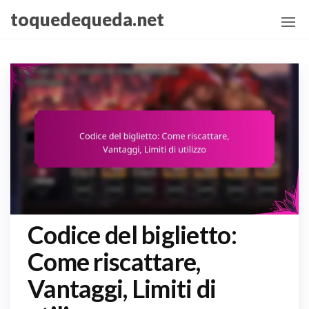
Skip
toquedequeda.net
to
the
content
Codice del biglietto:
Come riscattare,
Vantaggi, Limiti di