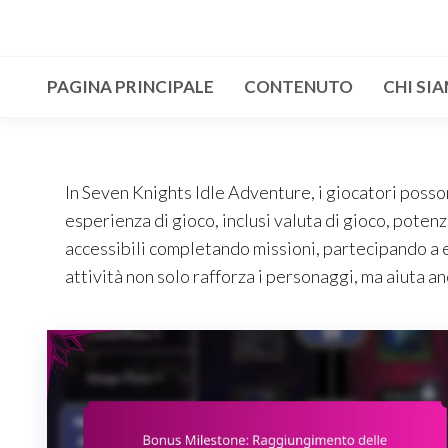
Skip
to
the
PAGINA PRINCIPALE
CONTENUTO
CHI SI
content
In Seven Knights Idle Adventure, i giocatori poss
esperienza di gioco, inclusi valuta di gioco, pote
accessibili completando missioni, partecipando a 
attività non solo rafforza i personaggi, ma aiuta an