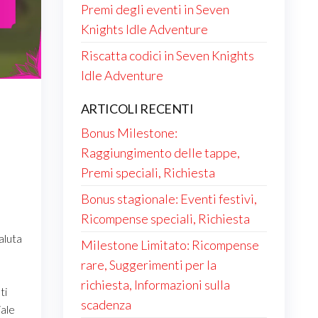
Premi degli eventi in Seven
Knights Idle Adventure
Riscatta codici in Seven Knights
Idle Adventure
ARTICOLI RECENTI
Bonus Milestone:
Raggiungimento delle tappe,
Premi speciali, Richiesta
Bonus stagionale: Eventi festivi,
Ricompense speciali, Richiesta
aluta
Milestone Limitato: Ricompense
rare, Suggerimenti per la
richiesta, Informazioni sulla
ti
scadenza
iale