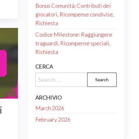
Bonus Comunità: Contributi dei
giocatori, Ricompense condivise,
Richiesta
Codice Milestone: Raggiungere
traguardi, Ricompense speciali,
Richiesta
CERCA
Search
for:
ARCHIVIO
i
March 2026
February 2026