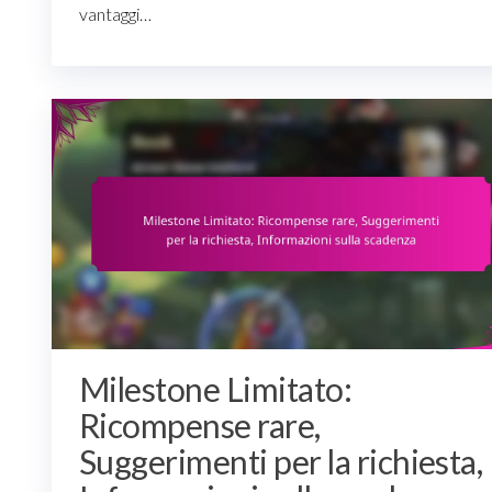
vantaggi…
Milestone Limitato:
Ricompense rare,
Suggerimenti per la richiesta,