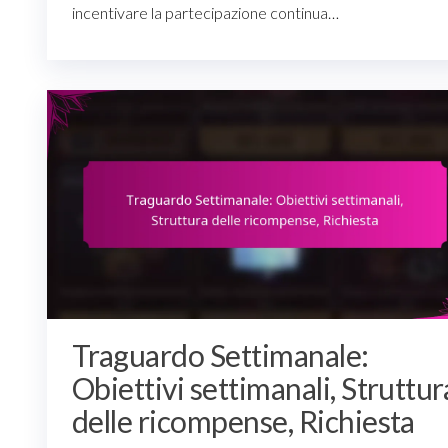
incentivare la partecipazione continua…
Traguardo Settimanale:
Obiettivi settimanali, Struttur
delle ricompense, Richiesta