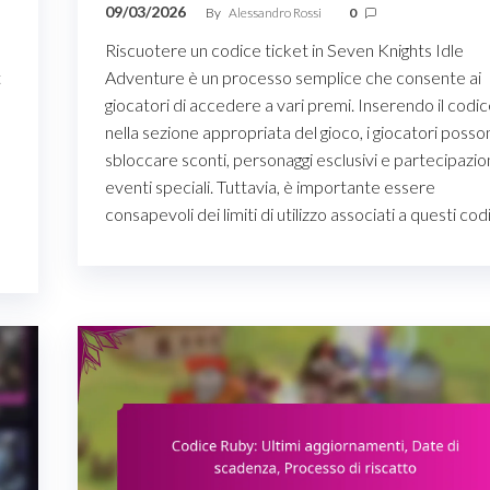
09/03/2026
By
Alessandro Rossi
0
Riscuotere un codice ticket in Seven Knights Idle
t
Adventure è un processo semplice che consente ai
giocatori di accedere a vari premi. Inserendo il codi
nella sezione appropriata del gioco, i giocatori posso
sbloccare sconti, personaggi esclusivi e partecipazio
eventi speciali. Tuttavia, è importante essere
consapevoli dei limiti di utilizzo associati a questi cod