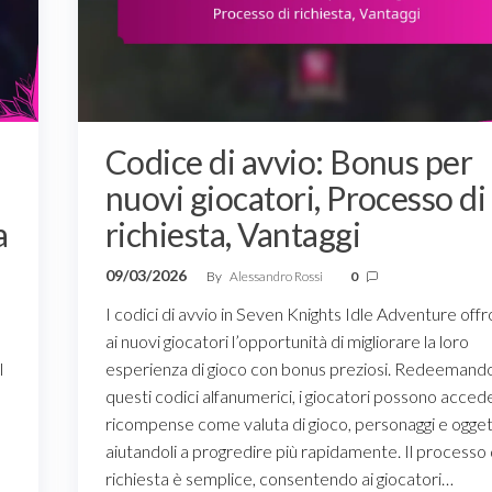
Codice di avvio: Bonus per
nuovi giocatori, Processo di
a
richiesta, Vantaggi
09/03/2026
By
Alessandro Rossi
0
I codici di avvio in Seven Knights Idle Adventure off
ai nuovi giocatori l’opportunità di migliorare la loro
l
esperienza di gioco con bonus preziosi. Redeemand
questi codici alfanumerici, i giocatori possono acced
ricompense come valuta di gioco, personaggi e oggett
aiutandoli a progredire più rapidamente. Il processo 
richiesta è semplice, consentendo ai giocatori…