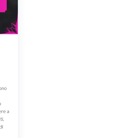
rono
o
ere a
i,
di