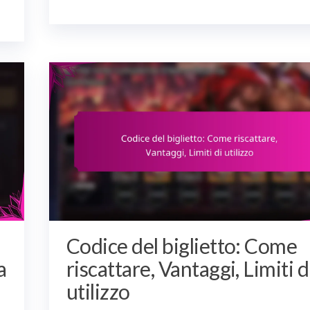
Codice del biglietto: Come
a
riscattare, Vantaggi, Limiti d
utilizzo