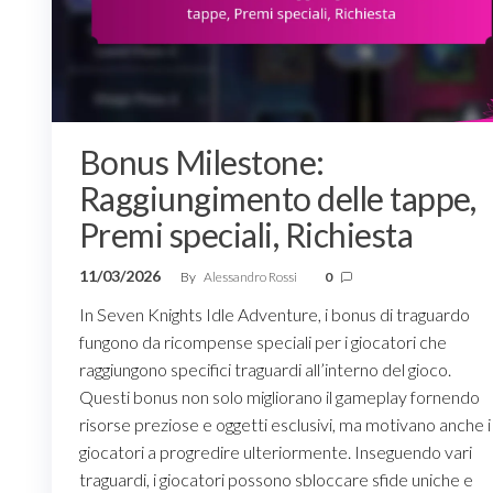
Bonus Milestone:
Raggiungimento delle tappe,
Premi speciali, Richiesta
11/03/2026
By
Alessandro Rossi
0
In Seven Knights Idle Adventure, i bonus di traguardo
fungono da ricompense speciali per i giocatori che
raggiungono specifici traguardi all’interno del gioco.
Questi bonus non solo migliorano il gameplay fornendo
risorse preziose e oggetti esclusivi, ma motivano anche i
giocatori a progredire ulteriormente. Inseguendo vari
traguardi, i giocatori possono sbloccare sfide uniche e