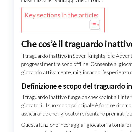
massimizzare i vantaggi che offrono.
Key sections in the article:
Che cos’è il traguardo inatti
Il traguardo inattivo in Seven Knights Idle Advent
progressi mentre sono offline. Consente ai gioca
giocando attivamente, migliorando l’esperienza d
Definizione e scopo del traguardo in
Il traguardo inattivo funge da checkpoint all’inter
giocatori. Il suo scopo principale è fornire ricom
assicurando che i giocatori si sentano premiati pe
Questa funzione incoraggia i giocatori a tornare r