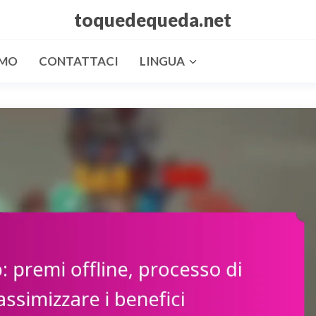
toquedequeda.net
AMO
CONTATTACI
LINGUA