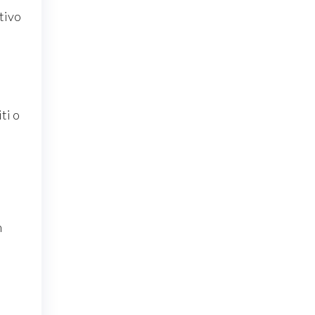
tivo
ti o
n