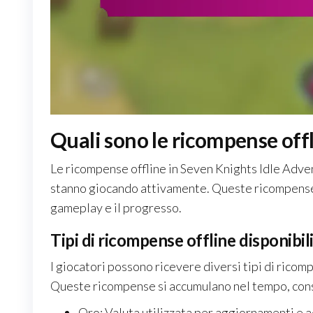
Quali sono le ricompense off
Le ricompense offline in Seven Knights Idle Adve
stanno giocando attivamente. Queste ricompense 
gameplay e il progresso.
Tipi di ricompense offline disponibil
I giocatori possono ricevere diversi tipi di ricomp
Queste ricompense si accumulano nel tempo, consen
Oro: Valuta utilizzata per aggiornamenti e a