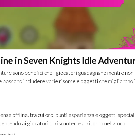
line in Seven Knights Idle Adventu
nture sono benefici che i giocatori guadagnano mentre non
possono includere varie risorse e oggetti che migliorano i
i
ense offline, tra cui oro, punti esperienza e oggetti speciali
tendo ai giocatori di riscuoterle al ritorno nel gioco.
cquisti.