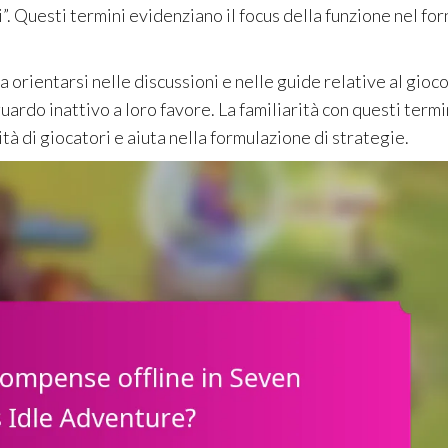
 Questi termini evidenziano il focus della funzione nel for
 orientarsi nelle discussioni e nelle guide relative al gioco
ardo inattivo a loro favore. La familiarità con questi termi
tà di giocatori e aiuta nella formulazione di strategie.