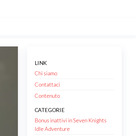
LINK
Chi siamo
Contattaci
Contenuto
CATEGORIE
Bonus inattivi in Seven Knights
Idle Adventure