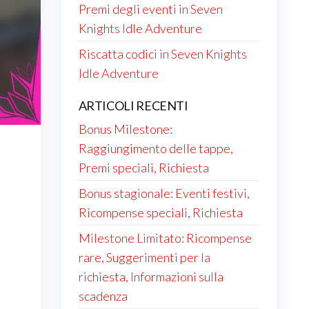
Premi degli eventi in Seven
Knights Idle Adventure
Riscatta codici in Seven Knights
Idle Adventure
ARTICOLI RECENTI
Bonus Milestone:
Raggiungimento delle tappe,
Premi speciali, Richiesta
Bonus stagionale: Eventi festivi,
Ricompense speciali, Richiesta
Milestone Limitato: Ricompense
rare, Suggerimenti per la
richiesta, Informazioni sulla
scadenza