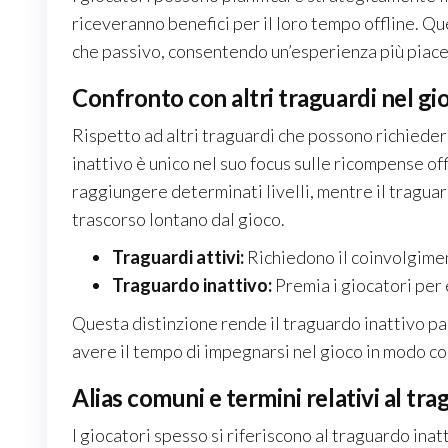
riceveranno benefici per il loro tempo offline. Q
che passivo, consentendo un’esperienza più piace
Confronto con altri traguardi nel gi
Rispetto ad altri traguardi che possono richiedere
inattivo è unico nel suo focus sulle ricompense of
raggiungere determinati livelli, mentre il tragua
trascorso lontano dal gioco.
Traguardi attivi:
Richiedono il coinvolgimen
Traguardo inattivo:
Premia i giocatori per
Questa distinzione rende il traguardo inattivo p
avere il tempo di impegnarsi nel gioco in modo 
Alias comuni e termini relativi al tr
I giocatori spesso si riferiscono al traguardo inatt