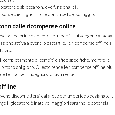
iocatore e sbloccano nuove funzionalità.
isorse che migliorano le abilità del personaggio.
cono dalle ricompense online
nse online principalmente nel modo in cui vengono guadagn
ione attiva a eventi o battaglie, le ricompense offline si
tività.
l completamento di compiti o sfide specifiche, mentre le
 lontano dal gioco. Questo rende le ricompense offline più
vere tempo per impegnarsi attivamente.
ffline
evono disconnettersi dal gioco per un periodo designato, c
ungo il giocatore è inattivo, maggiori saranno le potenziali