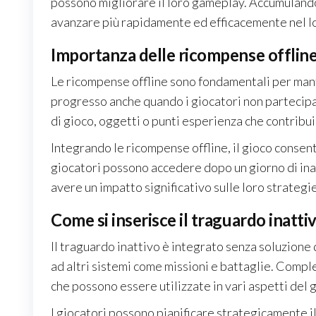
possono migliorare il loro gameplay. Accumulando
avanzare più rapidamente ed efficacemente nel l
Importanza delle ricompense offlin
Le ricompense offline sono fondamentali per mant
progresso anche quando i giocatori non parteci
di gioco, oggetti o punti esperienza che contrib
Integrando le ricompense offline, il gioco consent
giocatori possono accedere dopo un giorno di inatt
avere un impatto significativo sulle loro strategie
Come si inserisce il traguardo inatt
Il traguardo inattivo è integrato senza soluzione
ad altri sistemi come missioni e battaglie. Comp
che possono essere utilizzate in vari aspetti del 
I giocatori possono pianificare strategicamente i