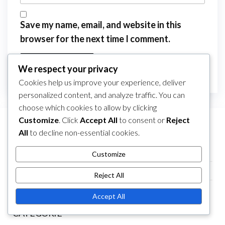
Save my name, email, and website in this
browser for the next time I comment.
We respect your privacy
Cookies help us improve your experience, deliver
personalized content, and analyze traffic. You can
choose which cookies to allow by clicking
Customize
. Click
Accept All
to consent or
Reject
All
to decline non-essential cookies.
LINK
Chi siamo
Customize
Contattaci
Reject All
Contenuto
Accept All
CATEGORIE