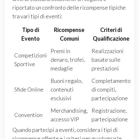
riportato un confronto delle ricompense tipiche
tra vari tipi di eventi:
Tipo di
Ricompense
Criteri di
Evento
Comuni
Qualificazione
Premi in
Realizzazioni
Competizioni
denaro, trofei,
basate sulle
Sportive
medaglie
prestazioni
Buoni regalo,
Completamento
Sfide Online
contenuti
di compiti,
esclusivi
partecipazione
Merchandising,
Registrazione,
Convention
accesso VIP
partecipazione
Quando partecipi a eventi, considera i tipi di
ricompense offerte e i criteri per guadagnarle.