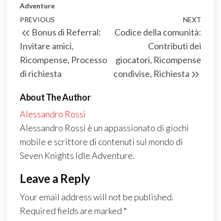
Adventure
Post
Previous
PREVIOUS
NEXT
Next
Bonus di Referral:
Codice della comunità:
navigation
Post
Post
Invitare amici,
Contributi dei
Ricompense, Processo
giocatori, Ricompense
di richiesta
condivise, Richiesta
About The Author
Alessandro Rossi
Alessandro Rossi è un appassionato di giochi
mobile e scrittore di contenuti sul mondo di
Seven Knights Idle Adventure.
Leave a Reply
Your email address will not be published.
Required fields are marked
*