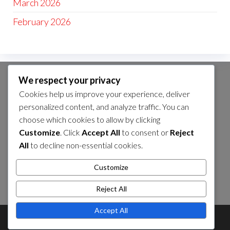
March 2026
February 2026
We respect your privacy
CATEGORIE
Cookies help us improve your experience, deliver
Bonus inattivi in Seven Knights Idle
personalized content, and analyze traffic. You can
Adventure
choose which cookies to allow by clicking
Customize
. Click
Accept All
to consent or
Reject
Premi degli eventi in Seven Knights Idle
All
to decline non-essential cookies.
Adventure
Riscatta codici in Seven Knights Idle
Customize
Adventure
Reject All
Accept All
Theme by
EnvoThemes